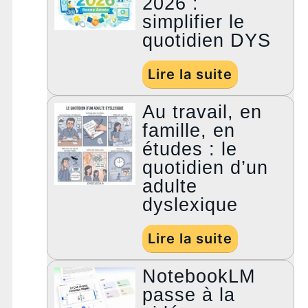
2026 :
simplifier le
quotidien DYS
Lire la suite
Au travail, en
famille, en
études : le
quotidien d’un
adulte
dyslexique
Lire la suite
NotebookLM
passe à la