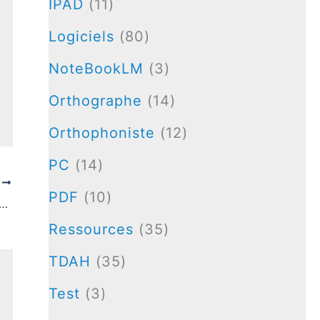
IPAD
(11)
Logiciels
(80)
NoteBookLM
(3)
Orthographe
(14)
Orthophoniste
(12)
PC
(14)
T
PDF
(10)
 Passe le Test d’Orthographe du Projet Voltaire
Ressources
(35)
TDAH
(35)
Test
(3)