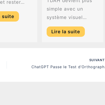
TDAH devient plus
et rester…
simple avec un
a suite
système visuel…
Lire la suite
SUIVAN
ChatGPT