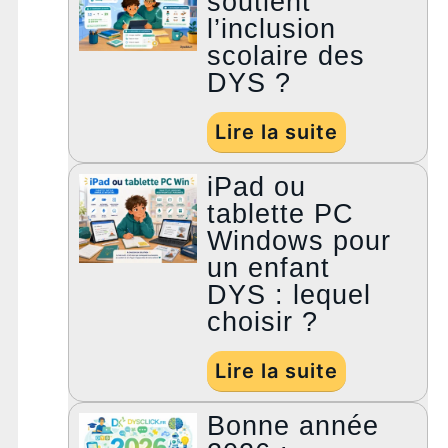
soutient
l’inclusion
scolaire des
DYS ?
Lire la suite
iPad ou
tablette PC
Windows pour
un enfant
DYS : lequel
choisir ?
Lire la suite
Bonne année