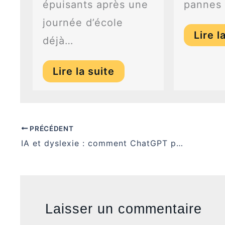
épuisants après une
pannes 
journée d’école
Lire l
déjà…
Lire la suite
PRÉCÉDENT
IA et dyslexie : comment ChatGPT peut aider à lire, écrire et s’organiser
Laisser un commentaire