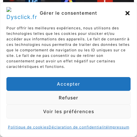
Gérer le consentement
Pour offrir les meilleures expériences, nous utilisons des
technologies telles que les cookies pour stocker et/ou
accéder aux informations des appareils. Le fait de consentir à
ces technologies nous permettra de traiter des données telles
que le comportement de navigation ou les ID uniques sur ce
site. Le fait de ne pas consentir ou de retirer son
consentement peut avoir un effet négatif sur certaines
caractéristiques et fonctions.
Accepter
Photoshop gratuit dans ChatGPT
: le raccourci DYS
Refuser
Laisser un commentaire
/
dysclick.fr
/
30 décembre
Voir les préférences
2025
Photoshop, Express et Acrobat
Politique de cookies
Déclaration de confidentialité
Impressum
arrivent dans ChatGPT. Retouche et