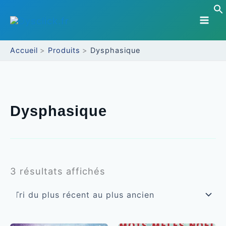
Aller
au
contenu
Accueil
Produits
Dysphasique
Dysphasique
Trié
3 résultats affichés
du
plus
récent
au
plus
ancien