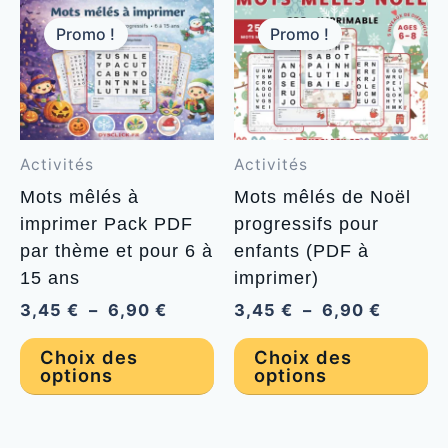
Promo !
Promo !
Activités
Activités
Mots mêlés à
Mots mêlés de Noël
imprimer Pack PDF
progressifs pour
par thème et pour 6 à
enfants (PDF à
15 ans
imprimer)
Plage
Plage
3,45
€
–
6,90
€
3,45
€
–
6,90
€
de
de
Ce
C
prix :
prix :
Choix des
Choix des
3,45 €
3,45 €
options
options
produit
pr
à
à
a
a
6,90 €
6,90 €
plusieurs
pl