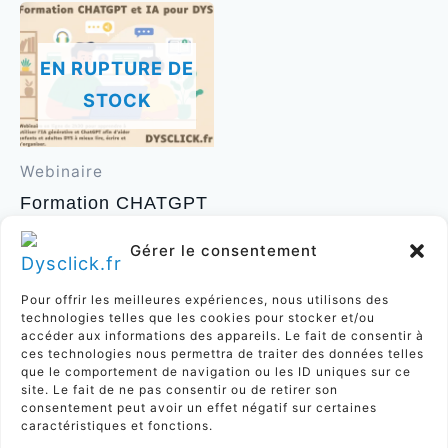
variations.
va
Les
L
EN RUPTURE DE
options
op
STOCK
peuvent
p
être
êt
Webinaire
choisies
ch
Formation CHATGPT
sur
su
et IA pour DYS
la
la
Gérer le consentement
40,00
€
page
p
Pour offrir les meilleures expériences, nous utilisons des
Lire la suite
du
d
technologies telles que les cookies pour stocker et/ou
accéder aux informations des appareils. Le fait de consentir à
produit
pr
ces technologies nous permettra de traiter des données telles
que le comportement de navigation ou les ID uniques sur ce
site. Le fait de ne pas consentir ou de retirer son
consentement peut avoir un effet négatif sur certaines
caractéristiques et fonctions.