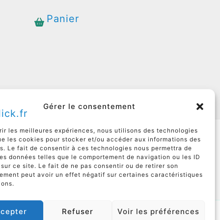
Panier
Gérer le consentement
rir les meilleures expériences, nous utilisons des technologies
Articles
ue les cookies pour stocker et/ou accéder aux informations des
s. Le fait de consentir à ces technologies nous permettra de
Boutique
des données telles que le comportement de navigation ou les ID
sur ce site. Le fait de ne pas consentir ou de retirer son
Plan du site
ment peut avoir un effet négatif sur certaines caractéristiques
ions.
Catégories
cepter
Refuser
Voir les préférences
oubles DYS