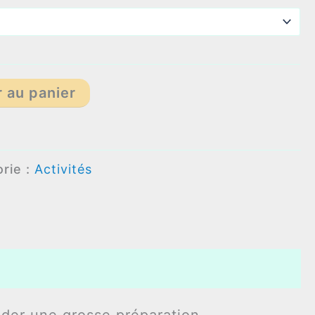
r au panier
rie :
Activités
der une grosse préparation.