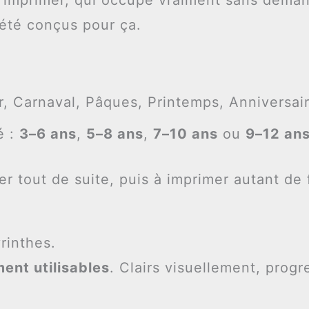
 été conçus pour ça.
r, Carnaval, Pâques, Printemps, Anniversai
é :
3–6 ans
,
5–8 ans
,
7–10 ans
ou
9–12 an
er tout de suite, puis à imprimer autant de
yrinthes.
ment utilisables
. Clairs visuellement, progr