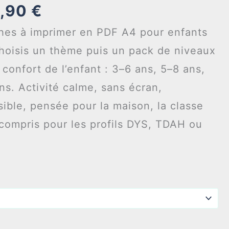
Plage
,90
€
de
thes à imprimer en PDF A4 pour enfants
prix :
Choisis un thème puis un pack de niveaux
2,90 €
 confort de l’enfant : 3–6 ans, 5–8 ans,
à
ns. Activité calme, sans écran,
4,90 €
isible, pensée pour la maison, la classe
 compris pour les profils DYS, TDAH ou