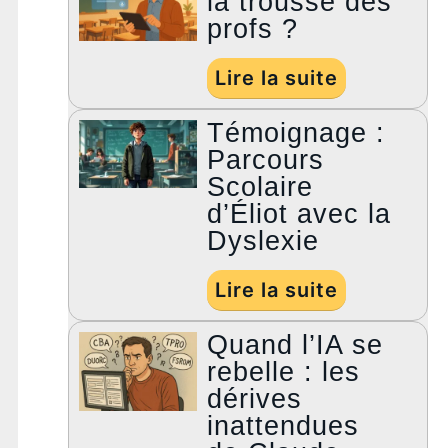
la trousse des
profs ?
Lire la suite
Témoignage :
Parcours
Scolaire
d’Éliot avec la
Dyslexie
Lire la suite
Quand l’IA se
rebelle : les
dérives
inattendues