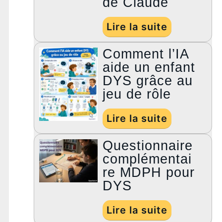
de Claude
Lire la suite
Comment l’IA
aide un enfant
DYS grâce au
jeu de rôle
Lire la suite
Questionnaire
complémentai
re MDPH pour
DYS
Lire la suite