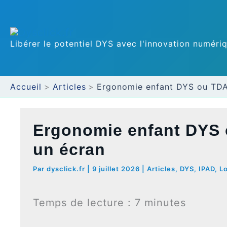
Aller
au
Libérer le potentiel DYS avec l'innovation numéri
contenu
Accueil
Articles
Ergonomie enfant DYS ou TDA
Ergonomie enfant DYS 
un écran
Par
dysclick.fr
|
9 juillet 2026
|
Articles
,
DYS
,
IPAD
,
Lo
Temps de lecture :
7
minutes