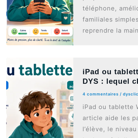
téléphone, amélior
familiales simples
reprendre la main
iPad ou table
DYS : lequel c
4 commentaires
/
dyscli
iPad ou tablette
article aide les p
l’élève, le niveau