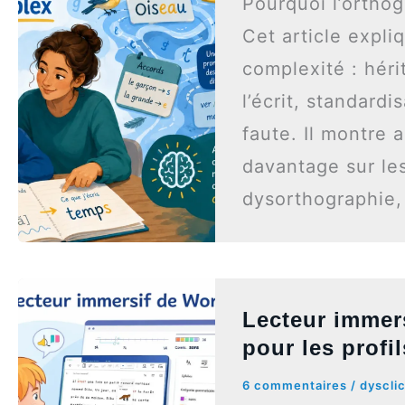
Pourquoi l’orthogr
Cet article expli
complexité : héri
l’écrit, standardi
faute. Il montre 
davantage sur le
dysorthographie, 
Lecteur immer
pour les profi
6 commentaires
/
dyscli