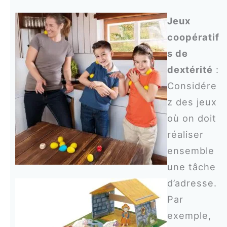
Jeux
coopératif
s de
dextérité
:
Considére
z des jeux
où on doit
réaliser
ensemble
une tâche
d’adresse.
Par
exemple,