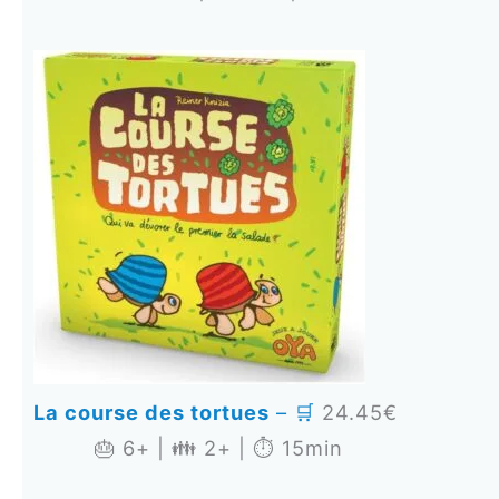
La course des tortues
– 🛒
24.45€
🎂 6+ | 👪 2+ | ⏱️ 15min