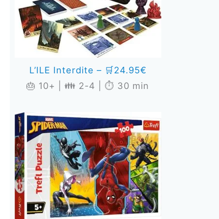
L’ILE Interdite – 🛒24.95€
🎂 10+ | 👪 2-4 | ⏱️ 30 min