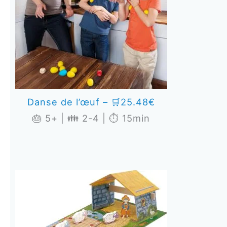
Danse de l’œuf – 🛒25.48€
🎂 5+ | 👪 2-4 | ⏱️ 15min