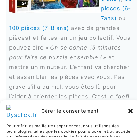
pieces (6-
7ans)
ou
100 pièces (7-8 ans)
avec de grandes
pièces) et faites-en un jeu collectif. Vous
pouvez dire
« On se donne 15 minutes
pour faire ce puzzle ensemble ! »
et
mettre un minuteur. L’enfant va chercher
et assembler les pièces avec vous. Pas
grave s’il a du mal, vous êtes là pour
l’aider à orienter les pièces. C’est le
“défi
de l’équipe”
, pas juste lui. Au passage, il
Gérer le consentement
apprend à analyser les formes, les
agencer – pile ce que la dyspraxie rend
Pour offrir les meilleures expériences, nous utilisons des
technologies telles que les cookies pour stocker et/ou accéder
compliqué, mais dans un contexte ludique
aux informations des appareils. Le fait de consentir à ces