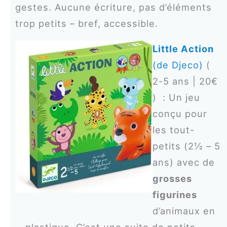
gestes. Aucune écriture, pas d’éléments
trop petits – bref, accessible.
Little Action
(de Djeco)
(
2-5 ans | 20€
) : Un jeu
conçu pour
les tout-
petits (2½ – 5
ans) avec de
grosses
figurines
d’animaux en
plastique. C’est une suite de petits