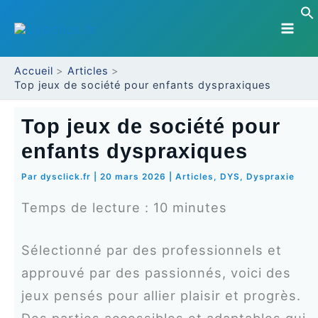
Aller
au
contenu
Accueil
Articles
Top jeux de société pour enfants dyspraxiques
Top jeux de société pour
enfants dyspraxiques
Par
dysclick.fr
|
20 mars 2026
|
Articles
,
DYS
,
Dyspraxie
Temps de lecture :
10
minutes
Sélectionné par des professionnels et
approuvé par des passionnés, voici des
jeux pensés pour allier plaisir et progrès.
Des parties accessibles et adaptables qui