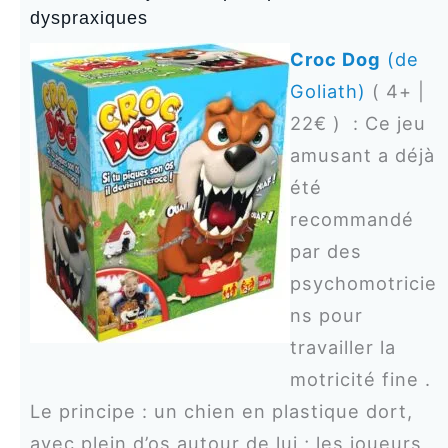
dyspraxiques
Croc Dog
(de
Goliath)
( 4+ |
22€ ) : Ce jeu
amusant a déjà
été
recommandé
par des
psychomotricie
ns pour
travailler la
motricité fine .
Le principe : un chien en plastique dort,
avec plein d’os autour de lui ; les joueurs