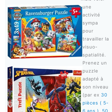
une
activité
sympa
pour
travailler la
visuo-
spatialité.
Prenez un
puzzle
adapté à
son niveau
(par ex
30
pièces ( 5-
6 ans )
,
50