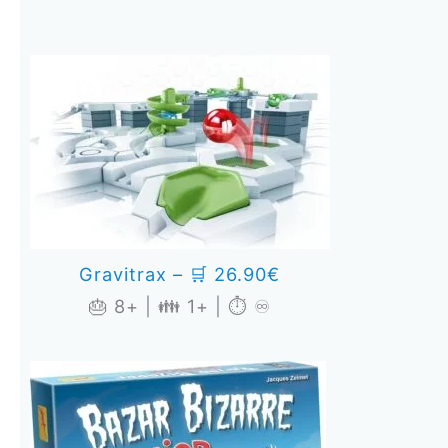
Gravitrax – 🛒 26.90€
🎂 8+ | 👪 1+ | ⏱️ ♾️