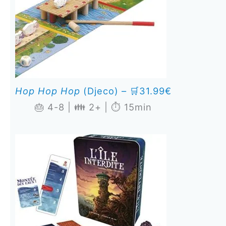
Hop Hop Hop
(Djeco) – 🛒31.99€
🎂 4-8 | 👪 2+ | ⏱️ 15min