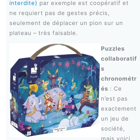
interdite)
par exemple est coopératif et
ne requiert pas de gestes précis,
seulement de déplacer un pion sur un
plateau – très faisable.
Puzzles
collaboratif
s
chronométr
és
: Ce
n’est pas
exactement
un jeu de
société,
mais voici