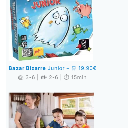
B
azar Bizarre
Junior – 🛒 19.90€
🎂 3-6 | 👪 2-6 | ⏱️ 15min