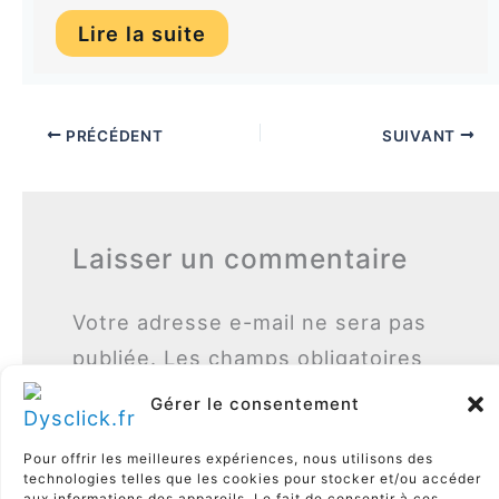
Lire la suite
PRÉCÉDENT
SUIVANT
Laisser un commentaire
Votre adresse e-mail ne sera pas
publiée.
Les champs obligatoires
sont indiqués avec
*
Gérer le consentement
Écrivez
Pour offrir les meilleures expériences, nous utilisons des
ici…
technologies telles que les cookies pour stocker et/ou accéder
aux informations des appareils. Le fait de consentir à ces