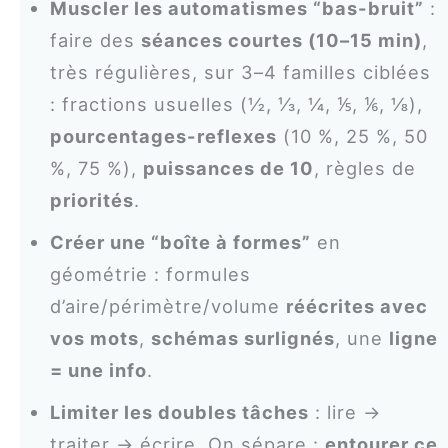
Muscler les automatismes “bas-bruit”
:
faire des
séances courtes (10–15 min)
,
très régulières, sur 3–4 familles ciblées
: fractions usuelles (½, ⅓, ¼, ⅕, ⅙, ⅛),
pourcentages-reflexes
(10 %, 25 %, 50
%, 75 %),
puissances de 10
, règles de
priorités
.
Créer une “boîte à formes”
en
géométrie : formules
d’aire/périmètre/volume
réécrites avec
vos mots
,
schémas surlignés
, une
ligne
= une info
.
Limiter les doubles tâches
: lire →
traiter → écrire. On sépare :
entourer ce