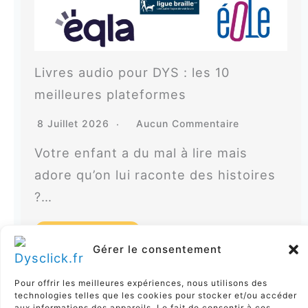
Livres audio pour DYS : les 10
meilleures plateformes
8 Juillet 2026
Aucun Commentaire
Votre enfant a du mal à lire mais
adore qu’on lui raconte des histoires
?…
Lire la suite
Gérer le consentement
Pour offrir les meilleures expériences, nous utilisons des
technologies telles que les cookies pour stocker et/ou accéder
PRÉCÉDENT
SUIVANT
aux informations des appareils. Le fait de consentir à ces