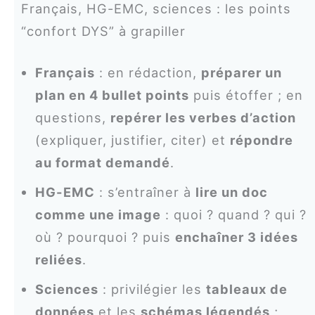
Français, HG-EMC, sciences : les points
“confort DYS” à grapiller
Français
: en rédaction,
préparer un
plan en 4 bullet points
puis étoffer ; en
questions,
repérer les verbes d’action
(expliquer, justifier, citer) et
répondre
au format demandé
.
HG-EMC
: s’entraîner à
lire un doc
comme une image
: quoi ? quand ? qui ?
où ? pourquoi ? puis
enchaîner 3 idées
reliées
.
Sciences
: privilégier les
tableaux de
données
et les
schémas légendés
;