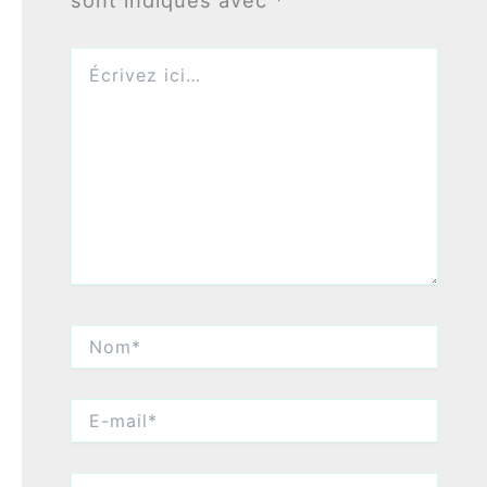
sont indiqués avec
*
Écrivez
ici…
Nom*
E-
mail*
Site