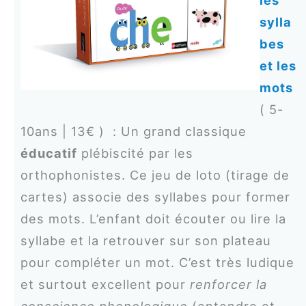
sylla
bes
et les
mots
( 5-
10ans | 13€ ) : Un grand classique
éducatif
plébiscité par les
orthophonistes. Ce jeu de loto (tirage de
cartes) associe des syllabes pour former
des mots. L’enfant doit écouter ou lire la
syllabe et la retrouver sur son plateau
pour compléter un mot. C’est très ludique
et surtout excellent pour
renforcer la
conscience phonologique
(entendre et