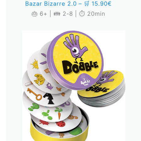
Bazar Bizarre 2.0 – 🛒 15.90€
🎂 6+ | 👪 2-8 | ⏱️ 20min