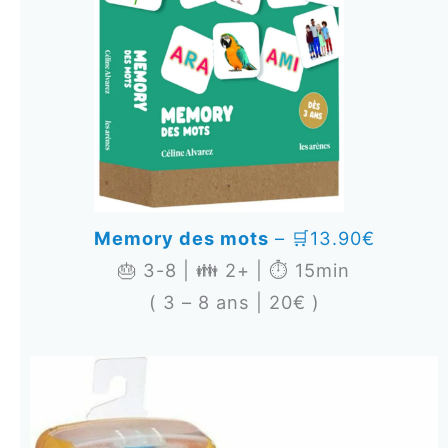
Memory des mots
– 🛒13.90€
🎂 3-8 | 👪 2+ | ⏱️ 15min
( 3 – 8 ans | 20€ )