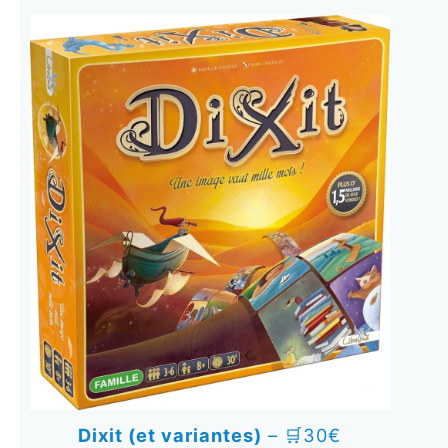
Dixit (et variantes)
– 🛒30€