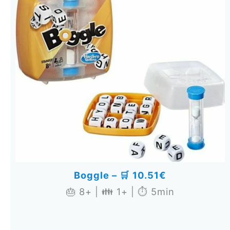
Boggle – 🛒
10.51€
🎂 8+ | 👪 1+ | ⏱️ 5min