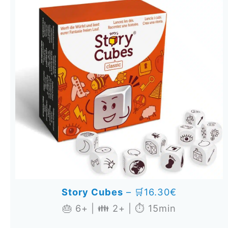
Story Cubes
– 🛒16.30€
🎂 6+ | 👪 2+ | ⏱️ 15min