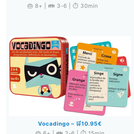
🎂 8+ | 👪 3-6 | ⏱️ 30min
Vocadingo –
🛒10.95€
🎂 6+ | 👪 2-6 | ⏱️ 15min