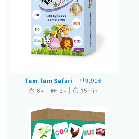
Tam Tam Safari
– 🛒9.90€
🎂 6+ | 👪 2+ | ⏱️ 15min