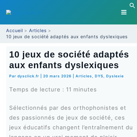
Aller
au
contenu
Accueil
Articles
10 jeux de société adaptés aux enfants dyslexiques
10 jeux de société adaptés
aux enfants dyslexiques
Par
dysclick.fr
|
20 mars 2026
|
Articles
,
DYS
,
Dyslexie
Temps de lecture :
11
minutes
Sélectionnés par des orthophonistes et
des passionnés de jeux de société, ces
jeux éducatifs changent l’entraînement du
langage en un vrai moment de plaisir.