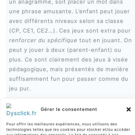
un anagramme, soit placer un mot dans
une phrase amusante. L’enfant peut jouer
avec différents niveaux selon sa classe
(CP, CE1, CE2…). Ces jeux sont extra pour
renforcer du spécifique
tout en jouant. On
peut y jouer à deux (parent-enfant) ou
plus. Ce sont clairement des jeux à visée
pédagogique, mais présentés de manière
suffisamment fun pour passer comme du
jeu pur.
Je
Gérer le consentement
ux
sa
Pour offrir les meilleures expériences, nous utilisons des
technologies telles que les cookies pour stocker et/ou accéder
ns
aux informations des appareils. Le fait de consentir à ces