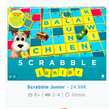
Scrabble Junior
– 24.99€
🎂 6+ | 👪 2-4 | ⏱️ 30min