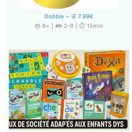
Dobble – 🛒 7.99€
🎂 6+ | 👪 2-8 | ⏱️ 15min