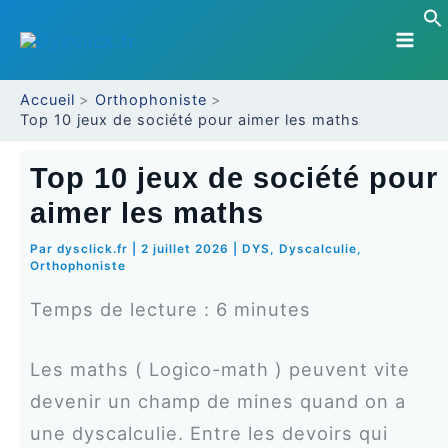
Aller
au
contenu
Accueil
Orthophoniste
Top 10 jeux de société pour aimer les maths
Top 10 jeux de société pour
aimer les maths
Par
dysclick.fr
|
2 juillet 2026
|
DYS
,
Dyscalculie
,
Orthophoniste
Temps de lecture :
6
minutes
Les maths ( Logico-math ) peuvent vite
devenir un champ de mines quand on a
une dyscalculie. Entre les devoirs qui