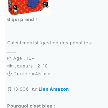
6 qui prend !
Calcul mental, gestion des pénalités
____
🎂 Âge : 10+
👪 Joueurs : 2–10
⏱️ Durée : ≈45 min
🛒
13.90€ |
👉
Lien Amazon
Pourquoi c’est bien
: