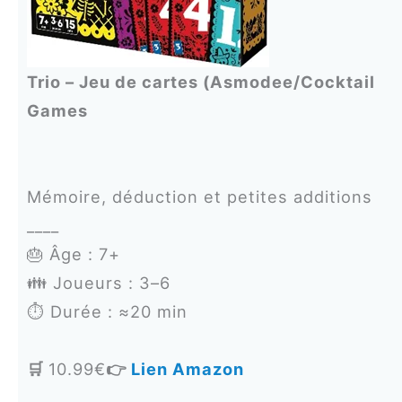
Trio – Jeu de cartes (Asmodee/Cocktail
Games
Mémoire, déduction et petites additions
____
🎂 Âge : 7+
👪 Joueurs : 3–6
⏱️ Durée : ≈20 min
🛒
10.99€
👉
Lien Amazon