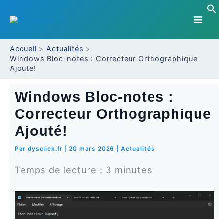
Aller
au
contenu
Accueil
Actualités
Windows Bloc-notes : Correcteur Orthographique
Ajouté!
Windows Bloc-notes :
Correcteur Orthographique
Ajouté!
Par
dysclick.fr
|
20 mars 2026
|
Actualités
Temps de lecture :
3
minutes