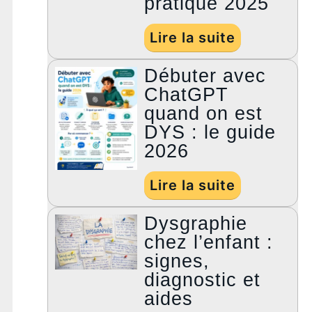
pratique 2025
Lire la suite
Débuter avec
ChatGPT
quand on est
DYS : le guide
2026
Lire la suite
Dysgraphie
chez l’enfant :
signes,
diagnostic et
aides