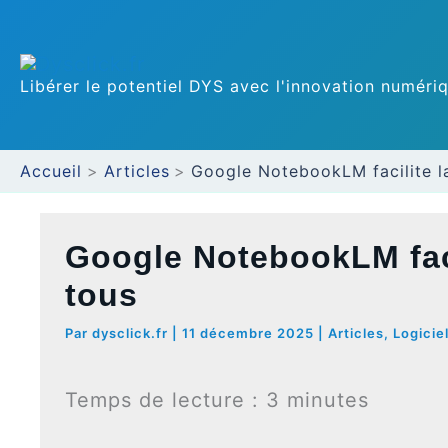
Aller
au
Libérer le potentiel DYS avec l'innovation numéri
contenu
Accueil
Articles
Google NotebookLM facilite l
Google NotebookLM faci
tous
Par
dysclick.fr
|
11 décembre 2025
|
Articles
,
Logicie
Temps de lecture :
3
minutes