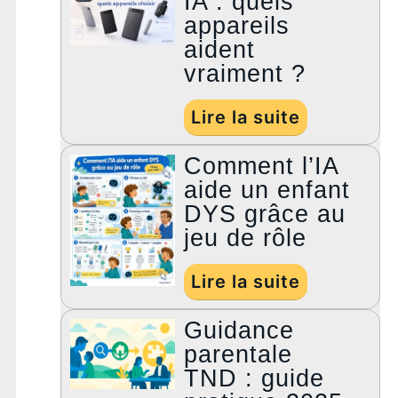
IA : quels
appareils
aident
vraiment ?
Lire la suite
Comment l’IA
aide un enfant
DYS grâce au
jeu de rôle
Lire la suite
Guidance
parentale
TND : guide