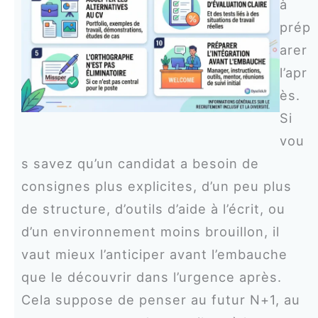
à
prép
arer
l’apr
ès.
Si
vou
s savez qu’un candidat a besoin de
consignes plus explicites, d’un peu plus
de structure, d’outils d’aide à l’écrit, ou
d’un environnement moins brouillon, il
vaut mieux l’anticiper avant l’embauche
que le découvrir dans l’urgence après.
Cela suppose de penser au futur N+1, au