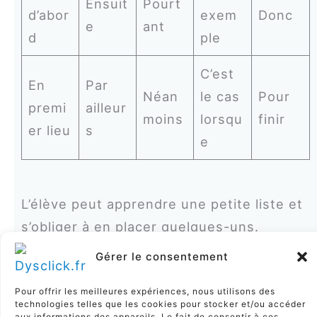
Ensuit
Pourt
d’abor
exem
Donc
e
ant
d
ple
C’est
En
Par
Néan
le cas
Pour
premi
ailleur
moins
lorsqu
finir
er lieu
s
e
L’élève peut apprendre une petite liste et
s’obliger à en placer quelques-uns.
Gérer le consentement
Les connecteurs ne remplacent pas les
idées, mais ils rendent la copie plus
Pour offrir les meilleures expériences, nous utilisons des
technologies telles que les cookies pour stocker et/ou accéder
lisible. Pour un correcteur, c’est précieux.
aux informations des appareils. Le fait de consentir à ces