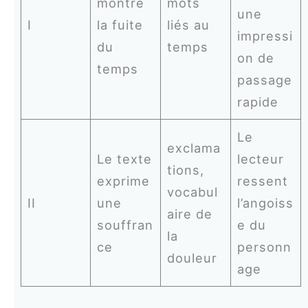
montre
mots
une
I
la fuite
liés au
impressi
du
temps
on de
temps
passage
rapide
Le
exclama
Le texte
lecteur
tions,
exprime
ressent
vocabul
II
une
l’angoiss
aire de
souffran
e du
la
ce
personn
douleur
age