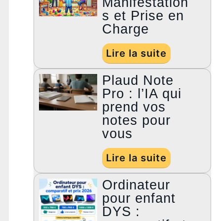
Manifestation
s et Prise en
Charge
Lire la suite
Plaud Note
Pro : l’IA qui
prend vos
notes pour
vous
Lire la suite
Ordinateur
pour enfant
DYS :