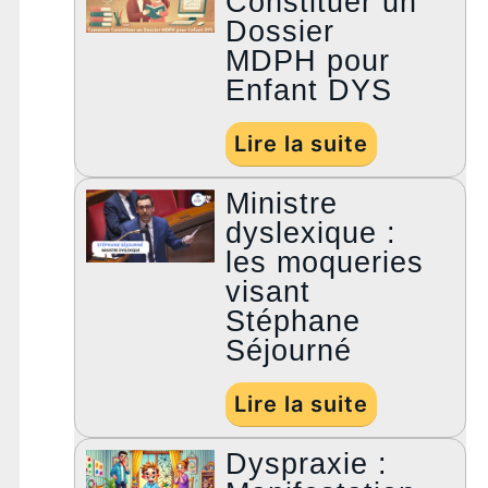
Constituer un
Dossier
MDPH pour
Enfant DYS
Lire la suite
Ministre
dyslexique :
les moqueries
visant
Stéphane
Séjourné
Lire la suite
Dyspraxie :