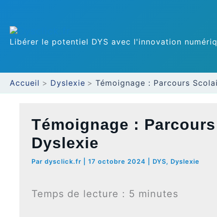
Aller
au
Libérer le potentiel DYS avec l'innovation numéri
contenu
Accueil
Dyslexie
Témoignage : Parcours Scolair
Témoignage : Parcours S
Dyslexie
Par
dysclick.fr
|
17 octobre 2024
|
DYS
,
Dyslexie
Temps de lecture :
5
minutes