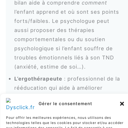
bilan aide à comprendre
comment
l’enfant apprend et où sont ses points
forts/faibles. Le psychologue peut
aussi proposer des thérapies
comportementales ou du soutien
psychologique si l’enfant souffre de
troubles émotionnels liés à son TND
(anxiété, estime de soi…).
L’ergothérapeute
: professionnel de la
rééducation qui aide à améliorer
l’autonomie dans les gestes du
Gérer le consentement
quotidien. Il est très utile pour la
dyspraxie/TDC
(travail de la motricité
Pour offrir les meilleures expériences, nous utilisons des
technologies telles que les cookies pour stocker et/ou accéder
fine, adaptations pour l’écriture – par
aux informations des appareils. Le fait de consentir à ces